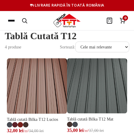
LIVRARE RAPIDĂ ÎN TOATĂ ROMÂNIA
0
Tablă Cutată T12
4 produse
Sortează:
Tablă cutată Bilka T12 Mat
Tablă cutată Bilka T12 Lucios
35,00 lei
37,00 lei
32,00 lei
34,00 lei
/m²
/m²