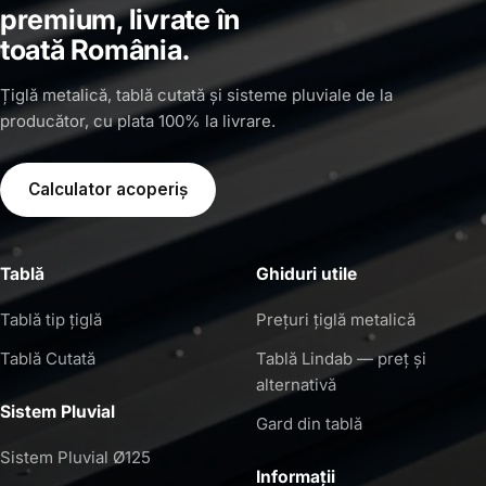
premium, livrate în
toată România.
Țiglă metalică, tablă cutată și sisteme pluviale de la
producător, cu plata 100% la livrare.
Calculator acoperiș
Tablă
Ghiduri utile
Tablă tip țiglă
Prețuri țiglă metalică
Tablă Cutată
Tablă Lindab — preț și
alternativă
Sistem Pluvial
Gard din tablă
Sistem Pluvial Ø125
Informații