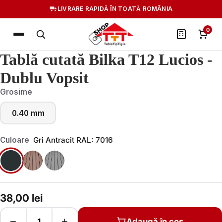
LIVRARE RAPIDĂ ÎN TOATĂ ROMÂNIA
PLATA 100% LA LIVRARE
0
Tablă cutată Bilka T12 Lucios -
Dublu Vopsit
Grosime
0.40 mm
Culoare
Gri Antracit RAL: 7016
38,00 lei
−
+
Adaugă în coș