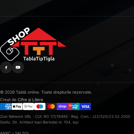
© 2026 Tablă online. Toate drepturile rezervate.
Creat de
Cifre și Litere
Zion Network SRL · CUI: RO 17278495 · Reg. Com.: J22/520/23.02.2005 ·
Sediu: Str. Arhitect Ioan Berindei nr. 104, Iași
ANPC – SAL
SOL