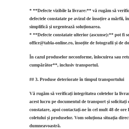
* **Defecte vizibile la livrare:** vă rugăm să verifi
defectele constatate pe avizul de însoțire a mărfii, 
simplifică și urgentează soluționarea.
* **Defecte constatate ulterior (ascunse):** pot fi s
office@tabla-online.ro, însoțite de fotografii și de d
În cazul produselor neconforme, înlocuirea sau retu
cumpărător**, inclusiv transportul.
## 3. Produse deteriorate în timpul transportului
Vă rugăm să verificați integritatea coletelor la livr
acest lucru pe documentul de transport și solicitați
constatare, apoi contactați-ne în cel mult 48 de ore 
coletului și produselor. Vom soluționa situația dire
dumneavoastră.