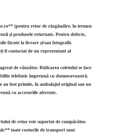
ine.ro** (pentru retur de răzgândire, în termen
zii și produsele returnate. Pentru defecte,
le făcute la livrare și/sau fotografii.
ți fi contactat de un reprezentant al
 agreat de vânzător. Ridicarea coletului se face
abilite telefonic împreună cu dumneavoastră.
re au fost primite, în ambalajul original sau un
eună cu accesoriile aferente.
rtului de retur este suportat de cumpărător.
t:** toate costurile de transport sunt