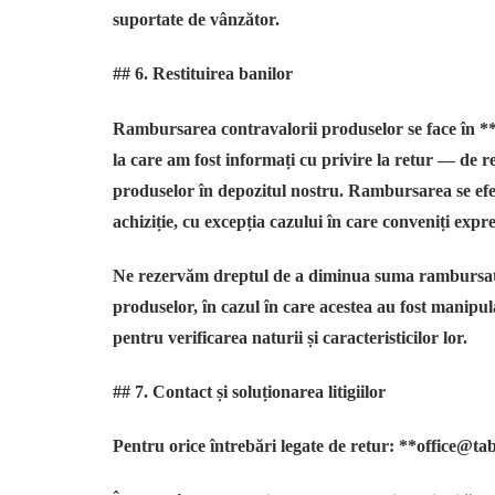
suportate de vânzător.
## 6. Restituirea banilor
Rambursarea contravalorii produselor se face în *
la care am fost informați cu privire la retur — de re
produselor în depozitul nostru. Rambursarea se efect
achiziție, cu excepția cazului în care conveniți expr
Ne rezervăm dreptul de a diminua suma rambursată
produselor, în cazul în care acestea au fost manipula
pentru verificarea naturii și caracteristicilor lor.
## 7. Contact și soluționarea litigiilor
Pentru orice întrebări legate de retur: **office@tab