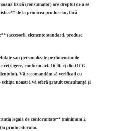
oană fizică (consumator) are dreptul de a se
istice** de la primirea produselor, fără
e** (accesorii, elemente standard, produse
bitate sau personalizate pe dimensiunile
de retragere, conform art. 16 lit. c) din OUG
clientului). Vă recomandăm să verificați cu
 echipa noastră vă oferă gratuit consultanță și
e
aranția legală de conformitate** (minimum 2
ția producătorului.