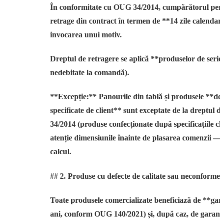
În conformitate cu OUG 34/2014, cumpărătorul pers
retrage din contract în termen de **14 zile calendar
invocarea unui motiv.
Dreptul de retragere se aplică **produselor de seri
nedebitate la comandă).
**Excepție:** Panourile din tablă și produsele **de
specificate de client** sunt exceptate de la dreptul 
34/2014 (produse confecționate după specificațiile 
atenție dimensiunile înainte de plasarea comenzii —
calcul.
## 2. Produse cu defecte de calitate sau neconform
Toate produsele comercializate beneficiază de **g
ani, conform OUG 140/2021) și, după caz, de garan