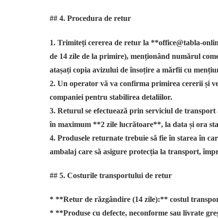
## 4. Procedura de retur
1. Trimiteți cererea de retur la **office@tabla-onl
de 14 zile de la primire), menționând numărul comen
atașați copia avizului de însoțire a mărfii cu mențiuni
2. Un operator vă va confirma primirea cererii și ve
companiei pentru stabilirea detaliilor.
3. Returul se efectuează prin serviciul de transport
în maximum **2 zile lucrătoare**, la data și ora st
4. Produsele returnate trebuie să fie în starea în ca
ambalaj care să asigure protecția la transport, împr
## 5. Costurile transportului de retur
* **Retur de răzgândire (14 zile):** costul transpo
* **Produse cu defecte, neconforme sau livrate greși