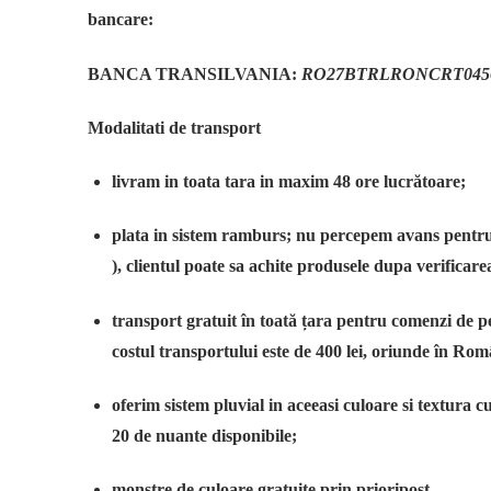
bancare:
BANCA TRANSILVANIA:
RO27BTRLRONCRT0456
Modalitati de transport
livram in toata tara in maxim 48 ore lucrătoare;
plata in sistem ramburs; nu percepem avans pentru
), clientul poate sa achite produsele dupa verificarea
transport
gratuit
în toată țara pentru comenzi de p
costul transportului este de
400 lei
, oriunde în Rom
oferim sistem pluvial in aceeasi culoare si textura cu
20 de nuante disponibile;
monstre de culoare gratuite prin prioripost.