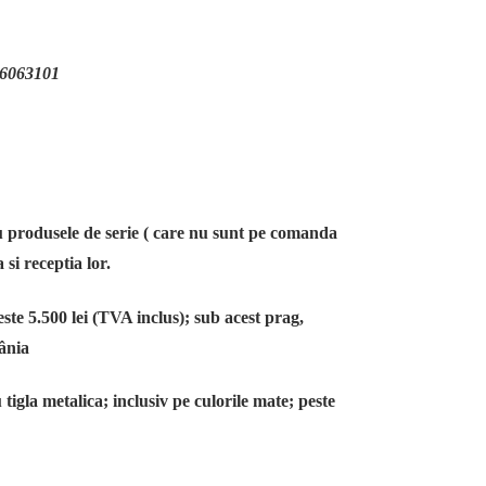
063101
 produsele de serie ( care nu sunt pe comanda
 si receptia lor.
este
5.500 lei
(TVA inclus); sub acest prag,
ânia
 tigla metalica; inclusiv pe culorile mate; peste