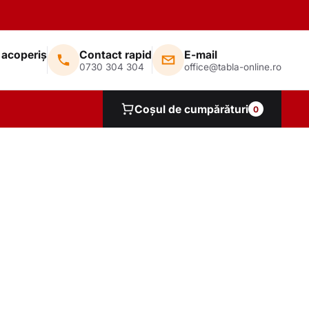
 acoperiș
Contact rapid
E-mail
0730 304 304
office@tabla-online.ro
Coșul de cumpărături
0