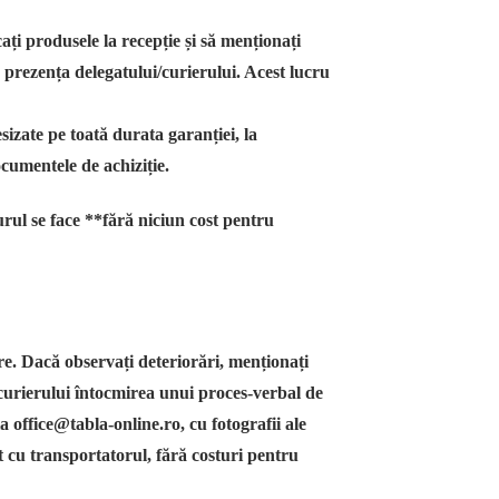
cați produsele la recepție și să menționați
în prezența delegatului/curierului. Acest lucru
esizate pe toată durata garanției, la
ocumentele de achiziție.
rul se face **fără niciun cost pentru
are. Dacă observați deteriorări, menționați
 curierului întocmirea unui proces-verbal de
la office@tabla-online.ro, cu fotografii ale
ct cu transportatorul, fără costuri pentru