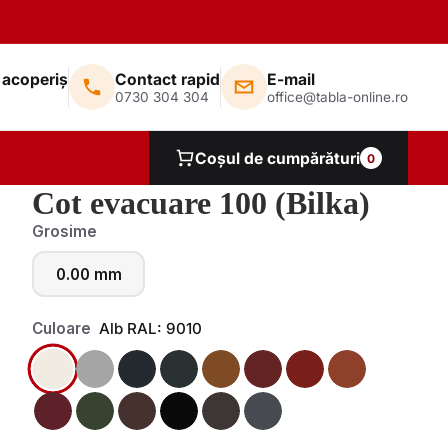
 acoperiș
Contact rapid
E-mail
0730 304 304
office@tabla-online.ro
Coșul de cumpărături
0
Cot evacuare 100 (Bilka)
Grosime
0.00 mm
Culoare
Alb RAL: 9010