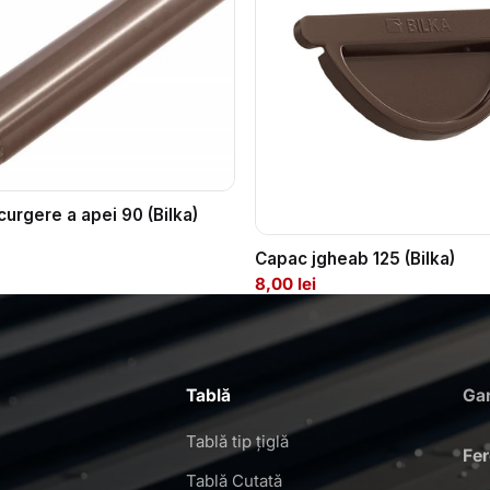
curgere a apei 90 (Bilka)
Capac jgheab 125 (Bilka)
8,00 lei
Tablă
Gar
Tablă tip țiglă
Fe
Tablă Cutată