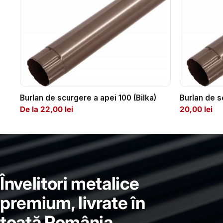
Burlan de scurgere a apei 100 (Bilka)
Burlan de s
De la 22,00 lei
20,00 lei
Învelitori metalice
premium, livrate în
toată România.