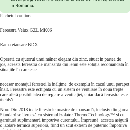
în România.
Pachetul contine:
Fereastra Velux GZL MK06
Rama etansare BDX
Operată cu ajutorul unui mâner elegant din zinc, situat în partea de
jos, această fereastră de mansardă din lemn este soluția recomandată în
situațiile în care este
necesar montajul ferestrei la înălțime, de exemplu în cazul unui parapet
înalt. Fereastra este echipată cu un sistem de ventilare în două trepte
care oferă posibilitatea de reglare a ventilației, chiar dacă fereastra este
închisă.
Nou: Din 2018 toate ferestrele noastre de mansardă, inclusiv din gama
Standard se livrează cu sistemul izolator ThermoTechnology™ și cu
garnitură suplimentară împotriva curentului. Împreună, acestea asigură
o izolare termică superioră, fiind un scut extrem de puternic împotriva