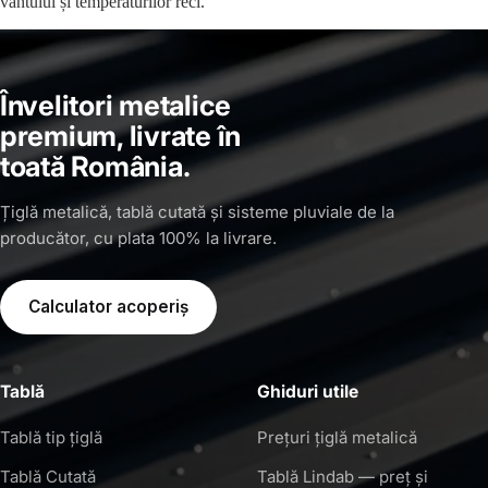
vântului și temperaturilor reci.
Învelitori metalice
premium, livrate în
toată România.
Țiglă metalică, tablă cutată și sisteme pluviale de la
producător, cu plata 100% la livrare.
Calculator acoperiș
Tablă
Ghiduri utile
Tablă tip țiglă
Prețuri țiglă metalică
Tablă Cutată
Tablă Lindab — preț și