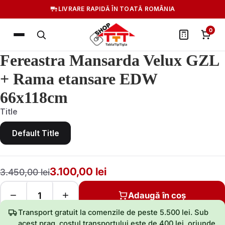
LIVRARE RAPIDĂ ÎN TOATĂ ROMÂNIA
0
Fereastra Mansarda Velux GZL
+ Rama etansare EDW
66x118cm
Title
Default Title
3.100,00 lei
3.450,00 lei
−
+
Adaugă în coș
Transport gratuit la comenzile de peste 5.500 lei. Sub
acest prag, costul transportului este de 400 lei, oriunde