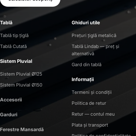
Tablă
Ghiduri utile
Tablă tip țiglă
Prețuri țiglă metalică
Tablă Cutată
Tablă Lindab — preț și
alternativă
Sistem Pluvial
Gard din tablă
Sistem Pluvial Ø125
Informații
Sistem Pluvial Ø150
Termeni și condiții
Accesorii
Politica de retur
Retur — contul meu
Garduri
Plata și transport
Ferestre Mansardă
Politica de confidențialitate