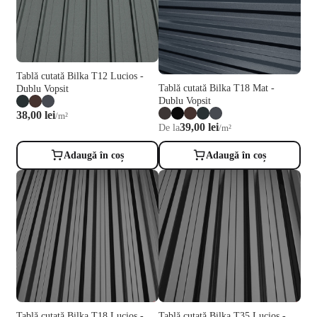
Tablă cutată Bilka T12 Lucios -
Tablă cutată Bilka T18 Mat -
Dublu Vopsit
Dublu Vopsit
38,00 lei
/m²
39,00 lei
De la
/m²
Adaugă în coș
Adaugă în coș
Tablă cutată Bilka T35 Lucios -
Tablă cutată Bilka T18 Lucios -