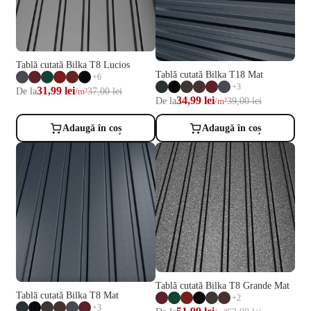
Tablă cutată Bilka T8 Lucios
Tablă cutată Bilka T18 Mat
+6
+3
31,99 lei
De la
37,00 lei
/m²
34,99 lei
De la
39,00 lei
/m²
Adaugă în coș
Adaugă în coș
Tablă cutată Bilka T8 Grande Mat
Tablă cutată Bilka T8 Mat
+2
+3