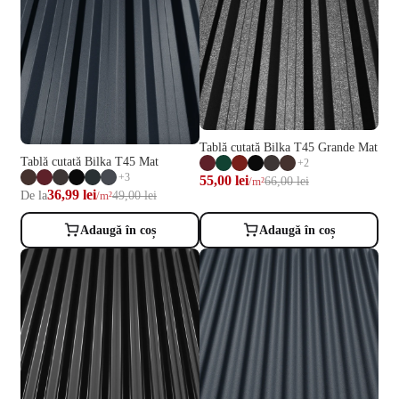
Tablă cutată Bilka T45 Grande Mat
Tablă cutată Bilka T45 Mat
+2
+3
55,00 lei
66,00 lei
/m²
36,99 lei
De la
49,00 lei
/m²
Adaugă în coș
Adaugă în coș