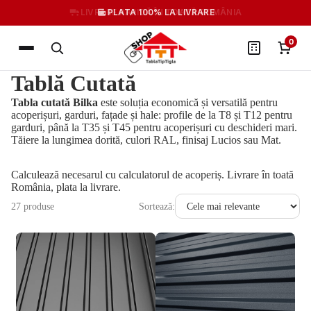
PLATA 100% LA LIVRARE
0
Tablă Cutată
Tabla cutată Bilka
este soluția economică și versatilă pentru
acoperișuri, garduri, fațade și hale: profile de la
T8
și
T12
pentru
garduri, până la
T35
și
T45
pentru acoperișuri cu deschideri mari.
Tăiere la lungimea dorită, culori RAL, finisaj Lucios sau Mat.
Calculează necesarul cu
calculatorul de acoperiș
. Livrare în toată
România, plata la livrare.
27 produse
Sortează: