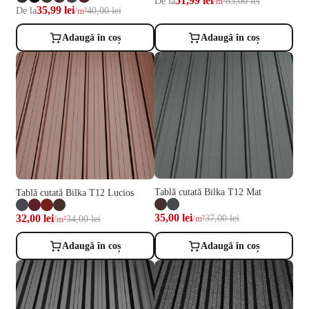
51,99 lei
De la
63,00 lei
/m²
35,99 lei
De la
40,00 lei
/m²
Adaugă în coș
Adaugă în coș
Tablă cutată Bilka T12 Mat
Tablă cutată Bilka T12 Lucios
35,00 lei
37,00 lei
32,00 lei
34,00 lei
/m²
/m²
Adaugă în coș
Adaugă în coș