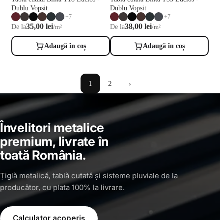
Dublu Vopsit
Dublu Vopsit
+7
+7
38,00 lei
35,00 lei
De la
De la
/m²
/m²
Adaugă în coș
Adaugă în coș
1
2
›
Învelitori metalice
premium, livrate în
toată România.
Țiglă metalică, tablă cutată și sisteme pluviale de la
producător, cu plata 100% la livrare.
Calculator acoperiș