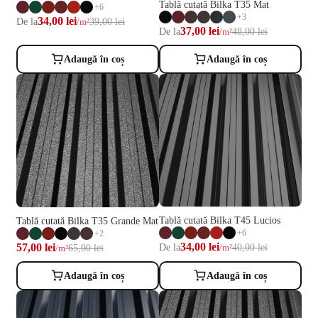
Tablă cutată Bilka T35 Mat
+6
+3
34,00 lei
De la
39,00 lei
/m²
37,00 lei
De la
48,00 lei
/m²
Adaugă în coș
Adaugă în coș
Tablă cutată Bilka T45 Lucios
Tablă cutată Bilka T35 Grande Mat
+6
+2
34,00 lei
57,00 lei
De la
40,00 lei
65,00 lei
/m²
/m²
Adaugă în coș
Adaugă în coș