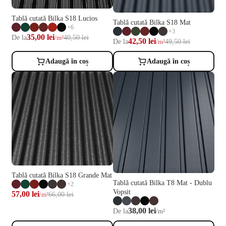
Tablă cutată Bilka S18 Lucios
Tablă cutată Bilka S18 Mat
+6
+3
35,00 lei
De la
40,50 lei
/m²
42,50 lei
De la
49,50 lei
/m²
Adaugă în coș
Adaugă în coș
Tablă cutată Bilka S18 Grande Mat
Tablă cutată Bilka T8 Mat - Dublu
+2
Vopsit
57,00 lei
66,00 lei
/m²
38,00 lei
De la
/m²