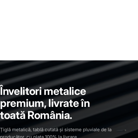
Învelitori metalice
premium, livrate în
toată România.
Țiglă metalică, tablă cutată și sisteme pluviale de la
producător, cu plata 100% la livrare.