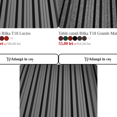
ă Bilka T18 Lucios
Tablă cutată Bilka T18 Grande Mat
+6
+2
ei
55,00 lei
38,00 lei
63,50 lei
/m²
/m²
Adaugă în coș
Adaugă în coș