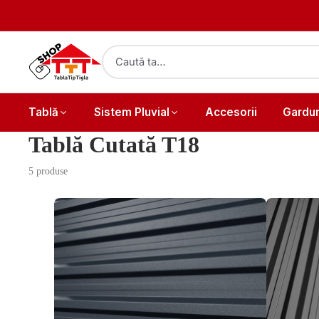
Tablă
Sistem Pluvial
Accesorii
Gardur
Tablă Cutată T18
5 produse