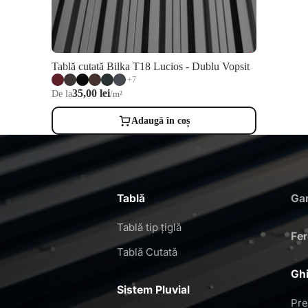
Tablă cutată Bilka T18 Lucios - Dublu Vopsit
+7
35,00 lei
De la
/m²
Adaugă în coș
Tablă
Gar
Tablă tip țiglă
Fe
Tablă Cutată
Ghi
Sistem Pluvial
Pre