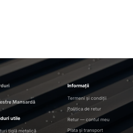
duri
Informații
Termeni și condiții
restre Mansardă
Politica de retur
duri utile
Retur — contul meu
Plata și transport
țuri țiglă metalică