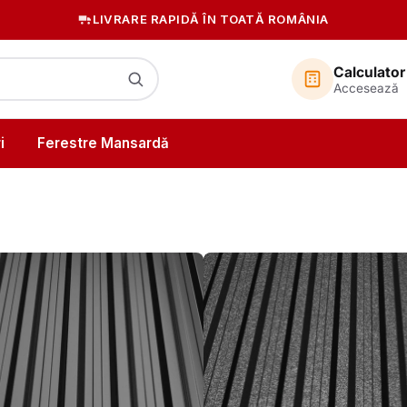
LIVRARE RAPIDĂ ÎN TOATĂ ROMÂNIA
PLATA 100% LA LIVRARE
Calculator
Accesează
i
Ferestre Mansardă