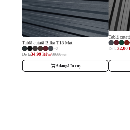
Tablă cutat
Tablă cutată Bilka T18 Mat
32,00 l
De la
+3
34,99 lei
De la
39,00 lei
/m²
Adaugă în coș