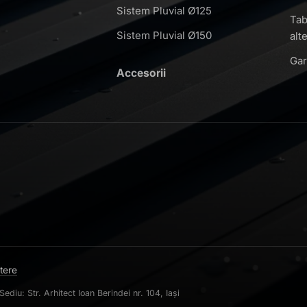
Sistem Pluvial Ø125
Tab
Sistem Pluvial Ø150
alt
Gar
Accesorii
itere
u: Str. Arhitect Ioan Berindei nr. 104, Iași