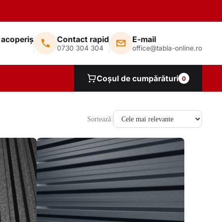
 acoperiș
Contact rapid
E-mail
0730 304 304
office@tabla-online.ro
Coșul de cumpărături
0
Sortează: