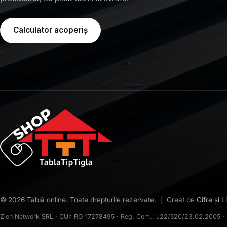
Calculator acoperiș
© 2026 Tablă online. Toate drepturile rezervate.
Creat de
Cifre și L
Zion Network SRL · CUI: RO 17278495 · Reg. Com.: J22/520/23.02.2005 · Sedi