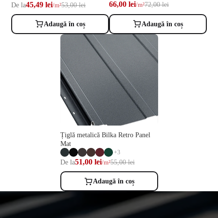
66,00 lei
45,49 lei
72,00 lei
De la
53,00 lei
/m²
/m²
Adaugă în coș
Adaugă în coș
Țiglă metalică Bilka Retro Panel
Mat
+3
51,00 lei
De la
55,00 lei
/m²
Adaugă în coș