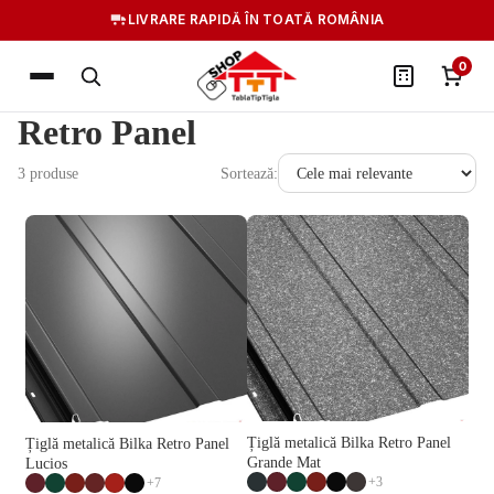
LIVRARE RAPIDĂ ÎN TOATĂ ROMÂNIA
0
Retro Panel
3 produse
Sortează:
Țiglă metalică Bilka Retro Panel
Țiglă metalică Bilka Retro Panel
Grande Mat
Lucios
+3
+7