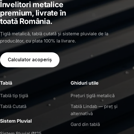
Învelitori metalice
premium, livrate în
toată România.
Țiglă metalică, tablă cutată și sisteme pluviale de la
producător, cu plata 100% la livrare.
Calculator acoperiș
Tablă
Ghiduri utile
Tablă tip țiglă
Prețuri țiglă metalică
Tablă Cutată
Tablă Lindab — preț și
alternativă
Sistem Pluvial
Gard din tablă
Sistem Pluvial Ø125